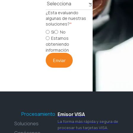
¿Esta evaluando
algunas de nuestras
soluciones?
*
Si
No
Estamos
obteniendo
información
Procesamiento
Emisor VISA
La forma más rápida y segura de
Soluciones
procesar tus tarjetas VISA.
Conócenos