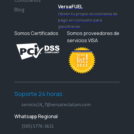
VersaFUEL
Blog
Obtén tu propio ecosistema de
pago en consumo para
gasolineras.
Somos Certificados
Somos proveedores de
servicios VISA
Soporte 24 horas
servicio24_7@versateclatam.com
Whatsapp Regional
(505) 5776-3631