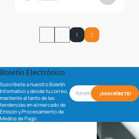
1
2
1RO.
ANT.
Boletín Electrónico
Suscríbete a nuestro Boletín
Informativo y desde tu correo,
mantente al tanto de las
tendencias en el mercado de
Emisión y Procesamiento de
Medios de Pago.