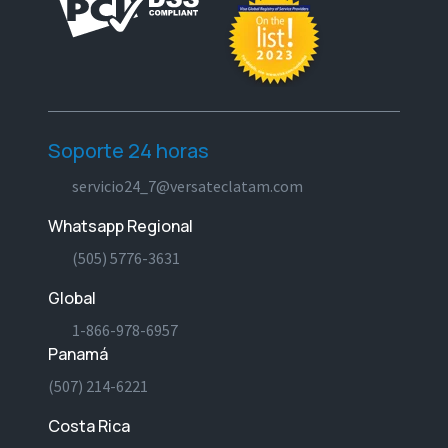
Soporte 24 horas
servicio24_7@versateclatam.com
Whatsapp Regional
(505) 5776-3631
Global
1-866-978-6957
Panamá
(507) 214-6221
Costa Rica