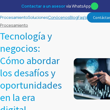
Contactar a un asesor
vía WhatsApp
Procesamiento
Soluciones
Conócenos
Blog
Faq's
Contácta
Procesamiento
Tecnología y
negocios:
Cómo abordar
los desafíos y
oportunidades
en la era
digital