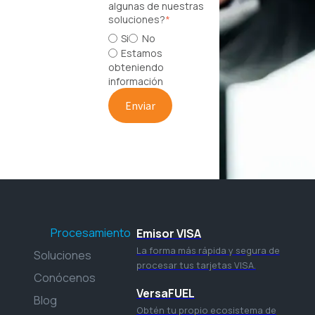
algunas de nuestras
soluciones?
*
Si
No
Estamos
obteniendo
información
Procesamiento
Emisor VISA
La forma más rápida y segura de
Soluciones
procesar tus tarjetas VISA.
Conócenos
VersaFUEL
Blog
Obtén tu propio ecosistema de