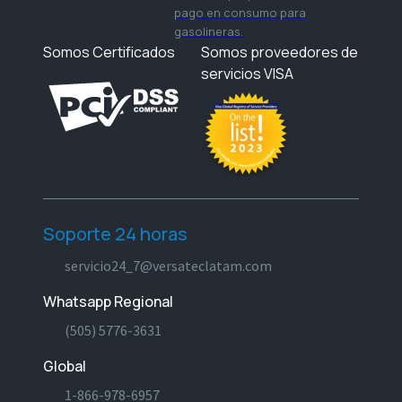
pago en consumo para
gasolineras.
Somos Certificados
Somos proveedores de
servicios VISA
Soporte 24 horas
servicio24_7@versateclatam.com
Whatsapp Regional
(505) 5776-3631
Global
1-866-978-6957