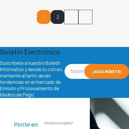
1
2
SIG.
ÚLT.
Boletín Electrónico
Suscríbete a nuestro Boletín
Informativo y desde tu correo,
mantente al tanto de las
tendencias en el mercado de
Emisión y Procesamiento de
Medios de Pago.
Ponte en
Nombre completo
*