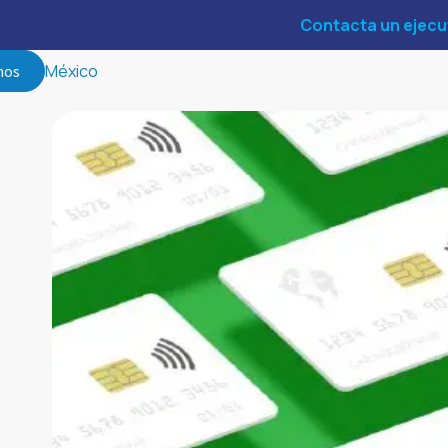
Contacta un ejecu
México
nos