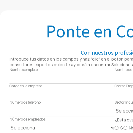
Ponte en C
Con nuestros profesi
Introduce tus datos en los campos y haz "clic" en el botón para
consultores expertos quien te ayudará a encontrar Soluciones 
Nombre completo
Nombre de 
Cargo en la empresa
Correo Emp
Número de teléfono
Sector Indu
Número de empleados
¿Esta ev
Si
N