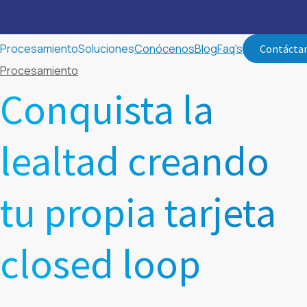
Procesamiento
Soluciones
Conócenos
Blog
Faq's
Contácta
Procesamiento
Conquista la
lealtad creando
tu propia tarjeta
closed loop