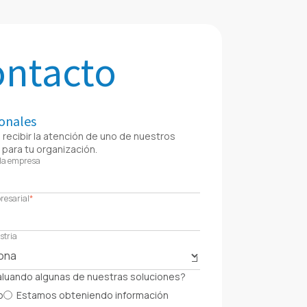
ontacto
onales
 recibir la atención de uno de nuestros
para tu organización.
la empresa
resarial
*
stria
aluando algunas de nuestras soluciones?
o
Estamos obteniendo información