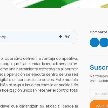
Comparte 
loop
8
:
01
ol operativo definen la ventaja competitiva,
e pago que trasciendan la mera transacción.
Suscr
como una herramienta estratégica al permitir
ada operación se ejecuta dentro de una red
Manténgase
gital o un consorcio de socios. Este modelo
en solucio
mbién otorga a las empresas la capacidad de
idelización únicos y retener el control total
lave que garantizan su eficacia: desde la