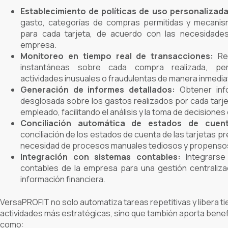
Establecimiento de políticas de uso personalizada
gasto, categorías de compras permitidas y mecani
para cada tarjeta, de acuerdo con las necesidades
empresa.
Monitoreo en tiempo real de transacciones:
Rec
instantáneas sobre cada compra realizada, per
actividades inusuales o fraudulentas de manera inmedia
Generación de informes detallados:
Obtener info
desglosada sobre los gastos realizados por cada tarj
empleado, facilitando el análisis y la toma de decisiones
Conciliación automática de estados de cuent
conciliación de los estados de cuenta de las tarjetas pr
necesidad de procesos manuales tediosos y propensos
Integración con sistemas contables:
Integrarse
contables de la empresa para una gestión centralizad
información financiera.
VersaPROFIT
no solo automatiza tareas repetitivas y libera 
actividades más estratégicas, sino que también aporta benef
como: