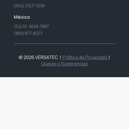
(502) 2317-3100
México
(52) 55-2618-7887
(800) 877-8377
© 2026 VERSATEC
|
Política de Privacidad
|
Quejas o Sugerencias