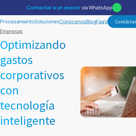
Contactar a un asesor
vía WhatsApp
Procesamiento
Soluciones
Conócenos
Blog
Faq's
Contácta
Empresas
Optimizando
gastos
corporativos
con
tecnología
inteligente