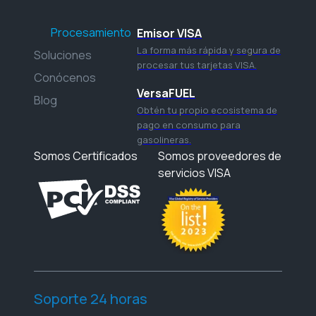
Procesamiento
Emisor VISA
La forma más rápida y segura de
Soluciones
procesar tus tarjetas VISA.
Conócenos
VersaFUEL
Blog
Obtén tu propio ecosistema de
pago en consumo para
gasolineras.
Somos Certificados
Somos proveedores de
servicios VISA
Soporte 24 horas