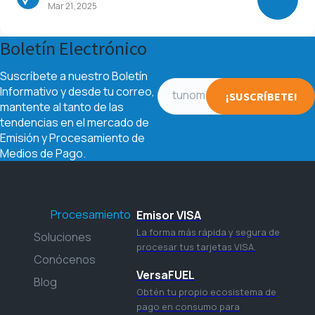
Mar 21, 2025
Boletín Electrónico
Suscríbete a nuestro Boletín
Informativo y desde tu correo,
mantente al tanto de las
tendencias en el mercado de
Emisión y Procesamiento de
Medios de Pago.
Procesamiento
Emisor VISA
La forma más rápida y segura de
Soluciones
procesar tus tarjetas VISA.
Conócenos
VersaFUEL
Blog
Obtén tu propio ecosistema de
pago en consumo para