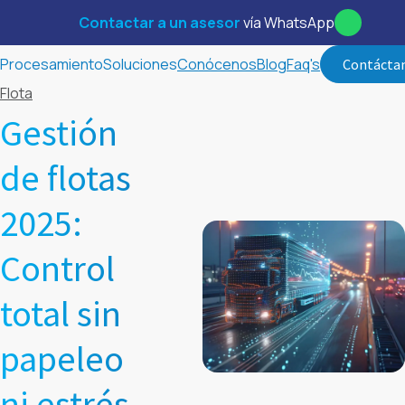
Contactar a un asesor
vía WhatsApp
Procesamiento
Soluciones
Conócenos
Blog
Faq's
Contácta
Flota
Gestión
de flotas
2025:
Control
total sin
papeleo
ni estrés