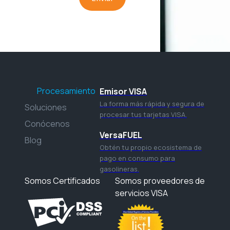
Procesamiento
Emisor VISA
La forma más rápida y segura de
Soluciones
procesar tus tarjetas VISA.
Conócenos
VersaFUEL
Blog
Obtén tu propio ecosistema de
pago en consumo para
gasolineras.
Somos Certificados
Somos proveedores de
servicios VISA