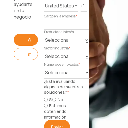
ayudarte
en tu
negocio
Cargo en la empresa
*
Producto de interés
WhatsApp
Sector Industria
*
mexico@versateclatam.net
Número de empleados
*
¿Esta evaluando
algunas de nuestras
soluciones?
*
Si
No
Estamos
obteniendo
información