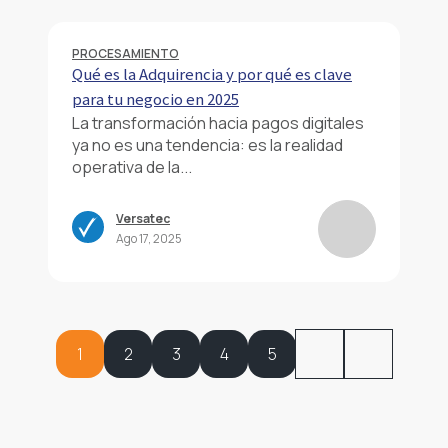
PROCESAMIENTO
Qué es la Adquirencia y por qué es clave
para tu negocio en 2025
La transformación hacia pagos digitales
ya no es una tendencia: es la realidad
operativa de la...
Versatec
Ago 17, 2025
1
2
3
4
5
SIG.
ÚLT.