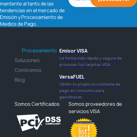
mantente al tanto de las
tendencias en el mercado de
Emisión y Procesamiento de
Medios de Pago.
Procesamiento
Emisor VISA
La forma más rápida y segura de
Soluciones
procesar tus tarjetas VISA.
Conócenos
VersaFUEL
Blog
Obtén tu propio ecosistema de
pago en consumo para
gasolineras.
Somos Certificados
Somos proveedores de
servicios VISA