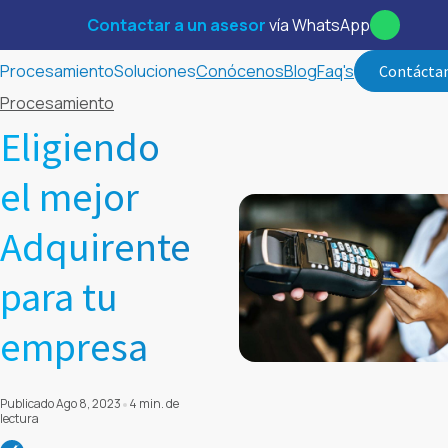
Contactar a un asesor
vía WhatsApp
Procesamiento
Soluciones
Conócenos
Blog
Faq's
Contácta
Procesamiento
Eligiendo
el mejor
Adquirente
para tu
empresa
Publicado Ago 8, 2023
4 min. de
lectura