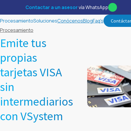
Contactar a un asesor
vía WhatsApp
Procesamiento
Soluciones
Conócenos
Blog
Faq's
Contácta
Procesamiento
Emite tus
propias
tarjetas VISA
sin
intermediarios
con VSystem