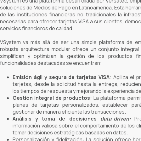
VSystem es una plataforma desarrollada por Versatec, emp
soluciones de Medios de Pago en Latinoamérica. Esta herram
de las instituciones financieras no tradicionales la infrae
necesarias para ofrecer tarjetas VISA a sus clientes, demo
servicios financieros de calidad.
VSystem va más allá de ser una simple plataforma de emi
robusta arquitectura modular ofrece un conjunto integral
simplifican y optimizan la gestión de los productos fi
funcionalidades destacadas se encuentran:
Emisión ágil y segura de tarjetas VISA:
Agiliza el 
tarjetas, desde la solicitud hasta la entrega, reducie
los tiempos de respuesta y mejorando la experiencia del
Gestión integral de productos:
La plataforma permit
planes de tarjetas personalizados, establecer pa
gestionar de manera eficiente las transacciones.
Análisis y toma de decisiones
data-driven:
Pro
información valiosa sobre el comportamiento de los cl
tomar decisiones estratégicas basadas en datos.
Personalización y fidelización: La solución ofrece he