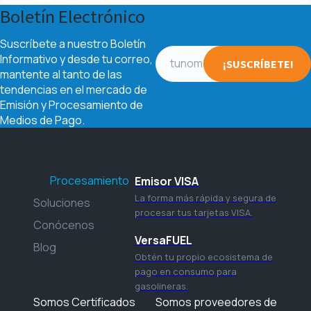
Boletín Electrónico
Suscríbete a nuestro Boletín
Informativo y desde tu correo,
mantente al tanto de las
tendencias en el mercado de
Emisión y Procesamiento de
Medios de Pago.
Procesamiento
Emisor VISA
La forma más rápida y segura de
Soluciones
procesar tus tarjetas VISA.
Conócenos
VersaFUEL
Blog
Obtén tu propio ecosistema de
pago en consumo para
gasolineras.
Somos Certificados
Somos proveedores de